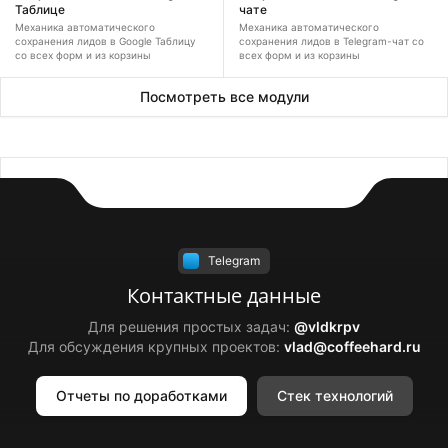
Таблице
чате
Механика автоматического
Механика автоматического
сохранения лидов в Google Таблицу
сохранения лидов в Telegram-чат со
со всех форм и из корзины
всех форм и из корзины
Посмотреть все модули
Telegram
Контактные данные
Для решения простых задач:
@vldkrpv
Для обсуждения крупных проектов:
vlad@coffeehard.ru
Отчеты по доработками
Стек технологий