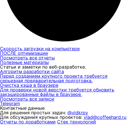
Скорость загрузки на компьютере
ПОСЛЕ оптимизации
Посмотреть все отчеты
Полезные материалы
Статьи и заметки по веб-разработке.
Алгоритм разработки сайта
Перед созданием крупного проекта требуется
серьезная предварительная подготовка.
Очистка кэша в браузере
Для проверки новой верстки требуется обновить
закэшированные файлы в браузере.
Посмотреть все записи
Telegram
Контактные данные
Для решения простых задач:
@vldkrpv
Для обсуждения крупных проектов:
vlad@coffeehard.ru
Отчеты по доработками
Стек технологий