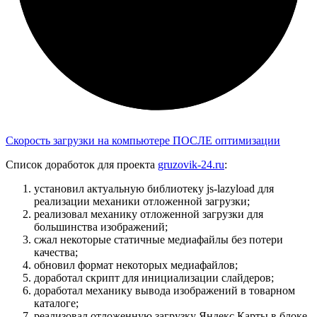
Скорость загрузки на компьютере ПОСЛЕ оптимизации
Список доработок для проекта
gruzovik-24.ru
:
установил актуальную библиотеку js-lazyload для
реализации механики отложенной загрузки;
реализовал механику отложенной загрузки для
большинства изображений;
сжал некоторые статичные медиафайлы без потери
качества;
обновил формат некоторых медиафайлов;
доработал скрипт для инициализации слайдеров;
доработал механику вывода изображений в товарном
каталоге;
реализовал отложенную загрузку Яндекс.Карты в блоке